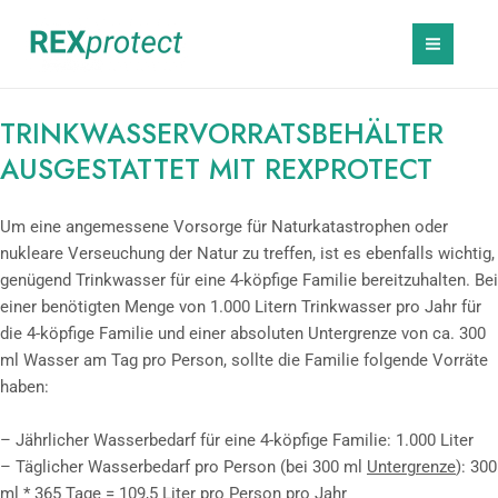
Zum
MAI
Inhalt
MEN
springen
TRINKWASSERVORRATSBEHÄLTER
AUSGESTATTET MIT REXPROTECT
Um eine angemessene Vorsorge für Naturkatastrophen oder
nukleare Verseuchung der Natur zu treffen, ist es ebenfalls wichtig,
genügend Trinkwasser für eine 4-köpfige Familie bereitzuhalten. Bei
einer benötigten Menge von 1.000 Litern Trinkwasser pro Jahr für
die 4-köpfige Familie und einer absoluten Untergrenze von ca. 300
ml Wasser am Tag pro Person, sollte die Familie folgende Vorräte
haben:
– Jährlicher Wasserbedarf für eine 4-köpfige Familie: 1.000 Liter
– Täglicher Wasserbedarf pro Person (bei 300 ml
Untergrenze
): 300
ml * 365 Tage = 109,5 Liter pro Person pro Jahr