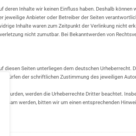
uf deren Inhalte wir keinen Einfluss haben. Deshalb können 
der jeweilige Anbieter oder Betreiber der Seiten verantwortli
drige Inhalte waren zum Zeitpunkt der Verlinkung nicht erke
tsverletzung nicht zumutbar. Bei Bekanntwerden von Rechts
auf diesen Seiten unterliegen dem deutschen Urheberrecht. Di
edürfen der schriftlichen Zustimmung des jeweiligen Autor
t.
tellt wurden, werden die Urheberrechte Dritter beachtet. Ins
n
fmerksam werden, bitten wir um einen entsprechenden Hinwe