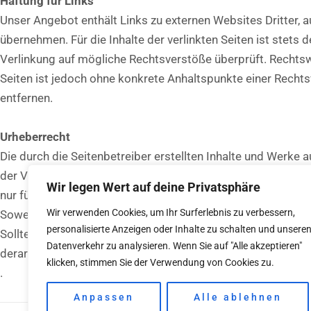
Haftung für Links
Unser Angebot enthält Links zu externen Websites Dritter, a
übernehmen. Für die Inhalte der verlinkten Seiten ist stets 
Verlinkung auf mögliche Rechtsverstöße überprüft. Rechtswi
Seiten ist jedoch ohne konkrete Anhaltspunkte einer Rech
entfernen.
Urheberrecht
Die durch die Seitenbetreiber erstellten Inhalte und Werke 
der Verwertung außerhalb der Grenzen des Urheberrechtes b
Wir legen Wert auf deine Privatsphäre
nur für den privaten, nicht kommerziellen Gebrauch gestatte
Wir verwenden Cookies, um Ihr Surferlebnis zu verbessern,
Soweit die Inhalte auf dieser Seite nicht vom Betreiber ers
personalisierte Anzeigen oder Inhalte zu schalten und unsere
Sollten Sie trotzdem auf eine Urheberrechtsverletzung au
Datenverkehr zu analysieren. Wenn Sie auf "Alle akzeptieren"
derartige Inhalte umgehend entfernen.
klicken, stimmen Sie der Verwendung von Cookies zu.
.
Anpassen
Alle ablehnen